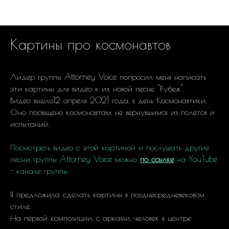
Картины на дереве
Картины про космонавтов
Лидер группы Attorney Voice попросил меня написать
эти картины для видео к их новой песне "Рубеж".
Видео вышло12 апреля 2021 года, в день Космонавтики.
Оно посвящено космонавтам, не вернувшимся из полетов и
испытаний.
Посмотреть видео с этой картиной и послушать другие
песни группы Attorney Voice можно
по ссылке
на YouTube
- канале группы
Я предложила сделать картины в позднесредневековом
стиле.
На первой композиции, с арками, человек в центре