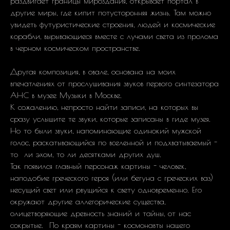
раздвигает границы мироздания, открывает портал в
другие миры, где кипит потусторонняя жизнь. Там можно
увидеть футуристические строения, людей и космические
корабли, вырывающиеся вместе с лучами света из пролома
в черном космическом пространстве.
Другая композиция, в овале, основана на моих
впечатлениях от прослушивания звуков первого синтезатора
АНС в музее Музыки в Москве.
К сожалению, непросто найти записи, на которых вы
сразу услышите те звуки, которые записаны в гиде музея.
Но то были звуки, напоминающие одинокий мужской
голос, раскатывающийся по вселенной и подхватываемый -
то ли эхом, то ли десятками других душ.
Так появился главный персонаж картины - человек,
наподобие греческого героя (или бегуна с греческих ваз)
несущий свет или рвущийся к свету одновременно. Его
окружают другие аллегорические существа,
олицетворяющие древность знаний и тайны, от нас
сокрытые. По краям картины - космонавты нашего