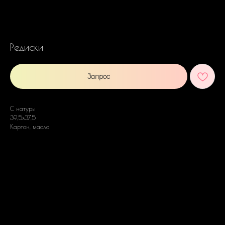
Редиски
Запрос
С натуры
39,5х37,5
Картон, масло