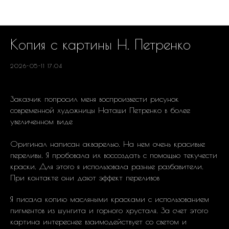
РЕАЛИЗОВАННЫЕ ПРОЕКТЫ
Копия с картины Н. Петренко
2026-05-11 17:04
Заказчик попросил меня воспроизвести рисунок
современной художницы Наташи Петренко в более
увеличенном виде
Оригинал написан акварелью. На нем очень красивые
переливы. Я пробовала их воссоздать с помощью текучести
краски. Для этого я использовала разные разбавители.
При контакте они дают эффект переливов
Я писала копию масляными красками с использованием
пигментов из шунгита и горного хрусталя. За счет этого
картина интереснее взаимодействует со светом и