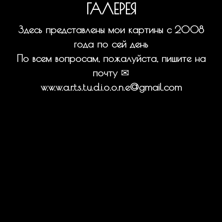
ГАЛЕРЕЯ
Здесь представлены мои картины с 2008
года по сей день
По всем вопросам, пожалуйста, пишите на
почту
✉
w.w.w.a.r.t.s.t.u.d.i.o.o.n.e@gmail.com