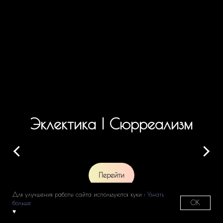
Эклектика | Сюрреализм
Перейти
Для улучшения работы сайта используются куки •
Узнать
OK
больше
♥
Контакты
Заказать картину
Купить готовую